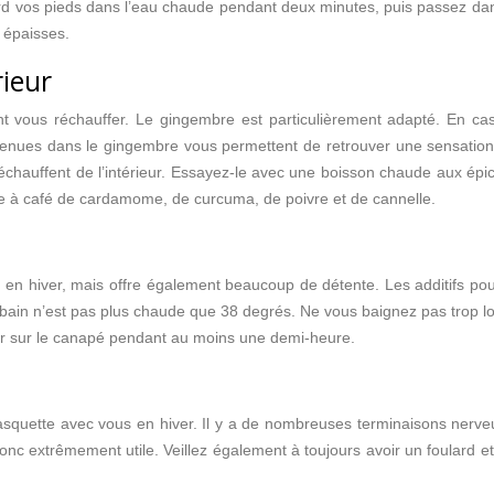
rd vos pieds dans l’eau chaude pendant deux minutes, puis passez dan
 épaisses.
rieur
vous réchauffer. Le gingembre est particulièrement adapté. En cas d
tenues dans le gingembre vous permettent de retrouver une sensation d
uffent de l’intérieur. Essayez-le avec une boisson chaude aux épices : f
re à café de cardamome, de curcuma, de poivre et de cannelle.
d en hiver, mais offre également beaucoup de détente. Les additifs p
 bain n’est pas plus chaude que 38 degrés. Ne vous baignez pas trop lo
ser sur le canapé pendant au moins une demi-heure.
asquette avec vous en hiver. Il y a de nombreuses terminaisons nerveu
donc extrêmement utile. Veillez également à toujours avoir un foulard e