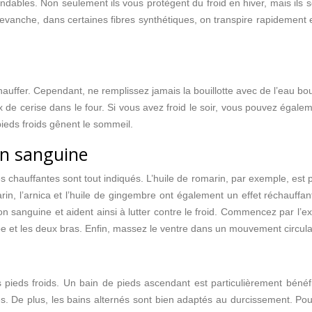
ables. Non seulement ils vous protègent du froid en hiver, mais ils son
 revanche, dans certaines fibres synthétiques, on transpire rapidement 
auffer. Cependant, ne remplissez jamais la bouillotte avec de l’eau boui
cerise dans le four. Si vous avez froid le soir, vous pouvez également
pieds froids gênent le sommeil.
on sanguine
 chauffantes sont tout indiqués. L’huile de romarin, par exemple, est pa
arin, l’arnica et l’huile de gingembre ont également un effet réchauf
n sanguine et aident ainsi à lutter contre le froid. Commencez par l’ex
mbe et les deux bras. Enfin, massez le ventre dans un mouvement circula
 pieds froids. Un bain de pieds ascendant est particulièrement bén
. De plus, les bains alternés sont bien adaptés au durcissement. Pour