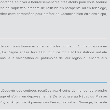
a montagne en hiver a heureusement d’autres atouts pour vous séduire
che en raquettes, prendre de l’altitude en parapente ou en télésiège,
iter cette parenthèse pour profiter de vacances bien-être entre spa,
 de ski…vous trouverez sûrement votre bonheur ! Où partir au ski en
s, La Plagne et Les Arcs ! Pourquoi ce top 10? Ces stations ont été
ions, à la valorisation du patrimoine de leur région ou encore aux
e découvrir des contrées reculées aux 4 coins du monde, de prendre
yage et s’offrir un dépaysement ? De la Suisse au Népal, du Mali au
 Roy en Argentine, Alpamayo au Pérou, Stetind en Norvège, Terre de