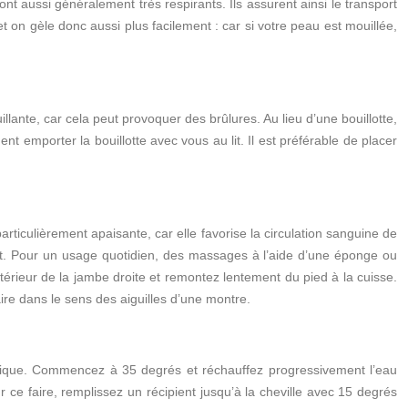
t aussi généralement très respirants. Ils assurent ainsi le transport
et on gèle donc aussi plus facilement : car si votre peau est mouillée,
llante, car cela peut provoquer des brûlures. Au lieu d’une bouillotte,
 emporter la bouillotte avec vous au lit. Il est préférable de placer
rticulièrement apaisante, car elle favorise la circulation sanguine de
fant. Pour un usage quotidien, des massages à l’aide d’une éponge ou
térieur de la jambe droite et remontez lentement du pied à la cuisse.
ire dans le sens des aiguilles d’une montre.
éfique. Commencez à 35 degrés et réchauffez progressivement l’eau
 ce faire, remplissez un récipient jusqu’à la cheville avec 15 degrés