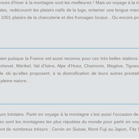
cances d’hiver à la montagne sont les meilleures ! Mais un voyage à l
es, redécouvrir les plaisirs naïfs de la luge, entamer une longue mar
001 plaisirs de la charcuterie et des fromages locaux…Ou encore prof
ien puisque la France est aussi reconnu pour ces très belles stations
rchevel, Méribel, Val d’Isère, Alpe d’Huez, Chamonix, Megève, Tigne
ki qu’elles proposent, à la diversification de leurs autres prestat
n pleine nature…
s lointains. Partir en voyage à la montagne c’est aussi l’occasion d
les sont les montagnes les plus réputées du monde pour partir en vo
ent de nombreux trésors : Cervin en Suisse, Mont Fuji au Japon, Fitz