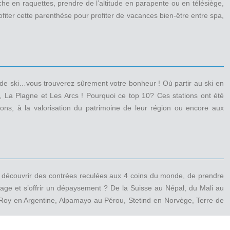
che en raquettes, prendre de l’altitude en parapente ou en télésiège,
iter cette parenthèse pour profiter de vacances bien-être entre spa,
 de ski…vous trouverez sûrement votre bonheur ! Où partir au ski en
s, La Plagne et Les Arcs ! Pourquoi ce top 10? Ces stations ont été
ions, à la valorisation du patrimoine de leur région ou encore aux
e découvrir des contrées reculées aux 4 coins du monde, de prendre
yage et s’offrir un dépaysement ? De la Suisse au Népal, du Mali au
 Roy en Argentine, Alpamayo au Pérou, Stetind en Norvège, Terre de