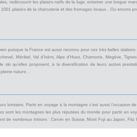
es, redécouvrir les plaisirs naïfs de la luge, entamer une longue mar
001 plaisirs de la charcuterie et des fromages locaux…Ou encore prof
ien puisque la France est aussi reconnu pour ces très belles stations
rchevel, Méribel, Val d’Isère, Alpe d’Huez, Chamonix, Megève, Tigne
ki qu’elles proposent, à la diversification de leurs autres prestat
n pleine nature…
s lointains. Partir en voyage à la montagne c’est aussi l’occasion d
les sont les montagnes les plus réputées du monde pour partir en vo
ent de nombreux trésors : Cervin en Suisse, Mont Fuji au Japon, Fitz