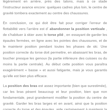
légèrement en arrière, près des talons, mais à ce stade
l’instructeur avance encore: quelques cadres plus loin, le centre de
gravité tombera exactement au centre des chaussures.
En conclusion, ce qui doit être fait pour corriger l’erreur de
flottabilité vers l’arrière est d’
abandonner la position verticale
,
de s’habituer à skier avec le
torse plié
, en essayant de garder les
épaules fermées, en ligne avec les pointes des chaussures, et de
le maintenir position pendant toutes les phases de ski. Une
position correcte du torse doit permettre, en abaissant les bras, de
toucher presque les genoux (la partie inférieure des cuisses ou du
moins la partie centrale). Au début cette position vous paraîtra
exagérément « basse » et aussi fatigante, mais je vous garantis
qu’elle est bien plus efficace.
La
position des bras
est assez importante (bien que surestimée),
car les bras pèsent beaucoup et leur position, bien que non
fondamentale, peut grandement modifier la position du centre de
gravité. Garder les bras larges et en avant, ainsi que la position
correcte du torse et des épaules, aide certainement à maintenir la