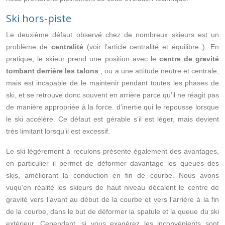
Ski hors-piste
Le deuxième défaut observé chez de nombreux skieurs est un
problème de
centralité
(voir l’article
centralité et équilibre
). En
pratique, le skieur prend une position avec le
centre de gravité
tombant derrière les talons
, ou a une attitude neutre et centrale,
mais est incapable de le maintenir pendant toutes les phases de
ski, et se retrouve donc souvent en arrière parce qu’il ne réagit pas
de manière appropriée à la force. d’inertie qui le repousse lorsque
le ski accélère. Ce défaut est gérable s’il est léger, mais devient
très limitant lorsqu’il est excessif.
Le ski légèrement à reculons présente également des avantages,
en particulier il permet de déformer davantage les queues des
skis, améliorant la conduction en fin de courbe.
Nous avons
vu
qu’en réalité les skieurs de haut niveau décalent le centre de
gravité vers l’avant au début de la courbe et vers l’arrière à la fin
de la courbe, dans le but de déformer la spatule et la queue du ski
extérieur. Cependant, si vous exagérez les inconvénients sont