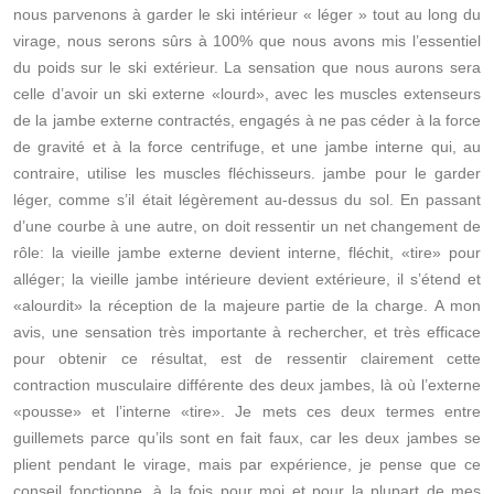
nous parvenons à garder le ski intérieur « léger » tout au long du
virage, nous serons sûrs à 100% que nous avons mis l’essentiel
du poids sur le ski extérieur. La sensation que nous aurons sera
celle d’avoir un ski externe «lourd», avec les muscles extenseurs
de la jambe externe contractés, engagés à ne pas céder à la force
de gravité et à la force centrifuge, et une jambe interne qui, au
contraire, utilise les muscles fléchisseurs. jambe pour le garder
léger, comme s’il était légèrement au-dessus du sol. En passant
d’une courbe à une autre, on doit ressentir un net changement de
rôle: la vieille jambe externe devient interne, fléchit, «tire» pour
alléger; la vieille jambe intérieure devient extérieure, il s’étend et
«alourdit» la réception de la majeure partie de la charge. A mon
avis, une sensation très importante à rechercher, et très efficace
pour obtenir ce résultat, est de ressentir clairement cette
contraction musculaire différente des deux jambes, là où l’externe
«pousse» et l’interne «tire». Je mets ces deux termes entre
guillemets parce qu’ils sont en fait faux, car les deux jambes se
plient pendant le virage, mais par expérience, je pense que ce
conseil fonctionne, à la fois pour moi et pour la plupart de mes