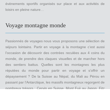
évènements sportifs organisés sur place et aux activités de
loisirs en pleine nature…
Voyage montagne monde
Passionnés de voyages nous vous proposons une sélection de
séjours lointains. Partir en voyage à la montagne c’est aussi
l’occasion de découvrir des contrées reculées aux 4 coins du
monde, de prendre des claques visuelles et de marcher hors
des sentiers battus. Quelles sont les montagnes les plus
réputées du monde pour partir en voyage et s’offrir un
dépaysement ? De la Suisse au Népal, du Mali au Pérou en
passant par l’Antarctique, les massifs montagneux regorgent de
nombreux trésors : Cervin en Suisse, Mont Fuji au Japon, Fitz
Roy en Argentine, Alpamayo au Pérou, Stetind en Norvège,
Terre de Baffin au Canada, Holtanna Peak en Antarctique…
Plan du site