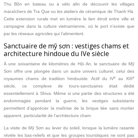
Thu Bồn en bateau ou à vélo afin de découvrir les villages
maraîchers de Tra Que ou les ateliers de céramique de Thanh Hà.
Cette extension rurale met en lumière le lien étroit entre ville et
campagne dans la culture vietnamienne, où le port n’existe que
par les réseaux agricoles qui l’alimentent.
Sanctuaire de mỹ sơn : vestiges chams et
architecture hindoue du IVe siècle
À une soixantaine de kilomètres de Hội An, le sanctuaire de Mỹ
Sơn offre une plongée dans un autre univers culturel, celui des
e
e
royaumes chams de tradition hindouiste. Actif du IV
au XIII
siècle, ce complexe de tours-sanctuaires était dédié
essentiellement à Shiva. Même si une partie des structures a été
endommagée pendant la guerre, les vestiges subsistants
permettent d’apprécier la maîtrise de la brique liée sans mortier
apparent, particularité de l’architecture cham.
La visite de Mỹ Sơn au lever du soleil, lorsque la lumière rasante
révèle les bas-reliefs et que les groupes touristiques ne sont pas