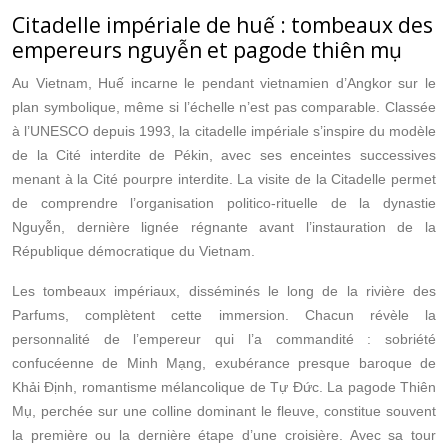
Citadelle impériale de huế : tombeaux des
empereurs nguyễn et pagode thiên mụ
Au Vietnam, Huế incarne le pendant vietnamien d’Angkor sur le
plan symbolique, même si l’échelle n’est pas comparable. Classée
à l’UNESCO depuis 1993, la citadelle impériale s’inspire du modèle
de la Cité interdite de Pékin, avec ses enceintes successives
menant à la Cité pourpre interdite. La visite de la Citadelle permet
de comprendre l’organisation politico-rituelle de la dynastie
Nguyễn, dernière lignée régnante avant l’instauration de la
République démocratique du Vietnam.
Les tombeaux impériaux, disséminés le long de la rivière des
Parfums, complètent cette immersion. Chacun révèle la
personnalité de l’empereur qui l’a commandité : sobriété
confucéenne de Minh Mạng, exubérance presque baroque de
Khải Định, romantisme mélancolique de Tự Đức. La pagode Thiên
Mụ, perchée sur une colline dominant le fleuve, constitue souvent
la première ou la dernière étape d’une croisière. Avec sa tour