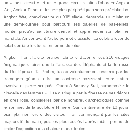
un « petit circuit » et un « grand circuit » afin d’aborder Angkor
Wat, Angkor Thom et les temples périphériques sans précipitation.
e
Angkor Wat, chef-d’œuvre du XII
siècle, demande au minimum
une demi-journée pour parcourir ses galeries de bas-reliefs,
monter jusqu’au sanctuaire central et appréhender son plan en
mandala. Arriver avant l’aube permet d’assister au célèbre lever de
soleil derrière les tours en forme de lotus.
Angkor Thom, la cité fortifiée, abrite le Bayon et ses 216 visages
énigmatiques, ainsi que la Terrasse des Éléphants et la Terrasse
du Roi lépreux. Ta Prohm, laissé volontairement enserré par les
fromagers géants, offre un contraste saisissant entre nature
invasive et pierre sculptée. Quant à Banteay Srei, surnommé « la
citadelle des femmes », il se distingue par la finesse de ses décors
en grès rose, considérés par de nombreux archéologues comme
le sommet de la sculpture khmère. Sur un itinéraire de 18 jours,
bien planifier l’ordre des visites – en commençant par les sites
majeurs tôt le matin, puis les plus reculés l’après-midi – permet de
limiter l’exposition à la chaleur et aux foules.