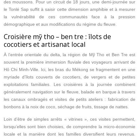
des moussons. Pour un circuit de 18 jours, une demi-journée sur
le Tonlé Sap suffit à saisir cette dimension amphibie et à mesurer
la vulnérabilité de ces communautés face à la pression
démographique et aux modifications du régime du fleuve.
Croisière mỹ tho – ben tre : îlots de
cocotiers et artisanat local
À l’entrée orientale du delta, la région de Mỹ Tho et Ben Tre est
souvent la première immersion fluviale des voyageurs arrivant de
Hô Chi Minh-Ville. Ici, les bras du Mékong se fragmentent en une
myriade d’îlots couverts de cocotiers, de vergers et de petites
exploitations familiales. Les croisières à la journée combinent
généralement navigation sur le fleuve, balade en barque à travers
les canaux ombragés et visites de petits ateliers : fabrication de
bonbons à la noix de coco, séchage de fruits, tissage de nattes.
Loin d’être de simples arrêts « vitrines », ces visites permettent,
lorsqu’elles sont bien choisies, de comprendre la micro-économie
locale et la manière dont les familles diversifient leurs revenus.